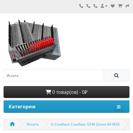
0 товар(ов) - 0₽
Категории
Искать
G Симбанк Симбокс GSM Шлюз 64 M26