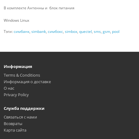
В комплекте Антенны и блок питания
Windows Linux
Тэги:
симбанк
,
simbank
,
симбокс
,
simbox
,
quectel
,
sms
,
gsm
,
pool
Информация
Terms & Conditions
Информация о доставке
О нас
Privacy Policy
Служба поддержки
Связаться с нами
Возвраты
Карта сайта