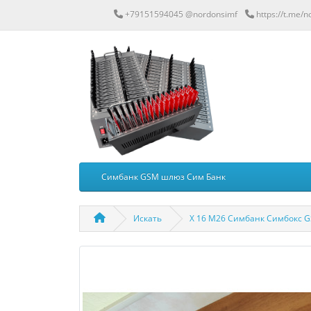
+79151594045 @nordonsimf
https://t.me/
Симбанк GSM шлюз Сим Банк
Искать
X 16 M26 Симбанк Симбокс 