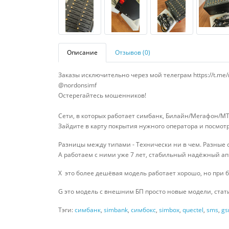
Описание
Отзывов (0)
Заказы исключительно через мой телеграм https://t.me/
@nordonsimf
Остерегайтесь мошенников!
​​​​​​​Сети, в которых работает симбанк, Билайн/Мегаф
Зайдите в карту покрытия нужного оператора и посмотр
Разницы между типами - Технически ни в чем. Разны
A работаем с ними уже 7 лет, стабильный надёжный ап
X это более дешёвая модель работает хорошо, но при 
G это модель с внешним БП просто новые модели, стати
Тэги:
симбанк
,
simbank
,
симбокс
,
simbox
,
quectel
,
sms
,
g