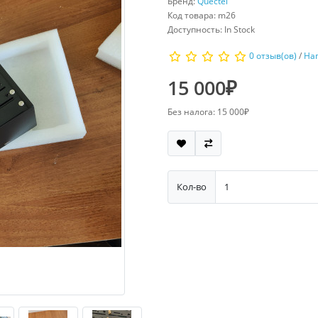
Бренд:
Quectel
Код товара: m26
Доступность: In Stock
0 отзыв(ов)
/
На
15 000₽
Без налога: 15 000₽
Кол-во