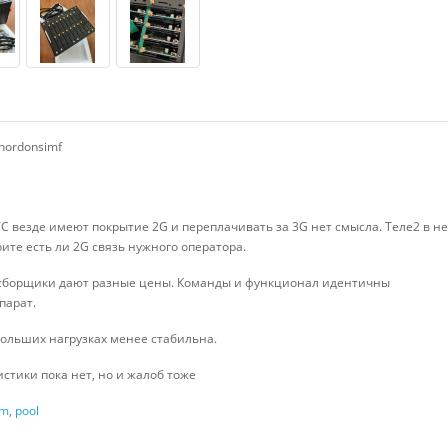
nordonsimf
он/МТС везде имеют покрытие 2G и переплачивать за 3G нет смысла. Теле2 в
ите есть ли 2G связь нужного оператора.
е сборщики дают разные цены. Команды и функционал идентичны
парат.
больших нагрузках менее стабильна.
стики пока нет, но и жалоб тоже
sm
,
pool