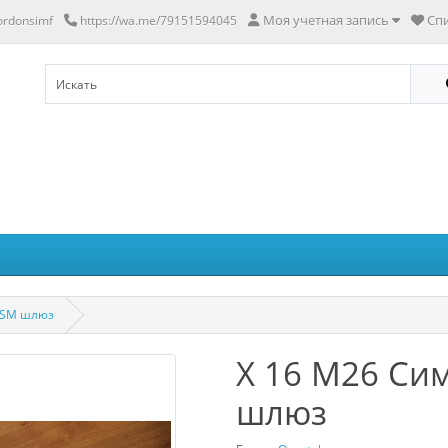
Моя учетная запись
Спи
nordonsimf
https://wa.me/79151594045
GSM шлюз
X 16 M26 Си
шлюз