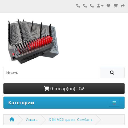
0 товар(ов) - 0₽
Категории
Искать
X 64 M26 quectel Симбанк