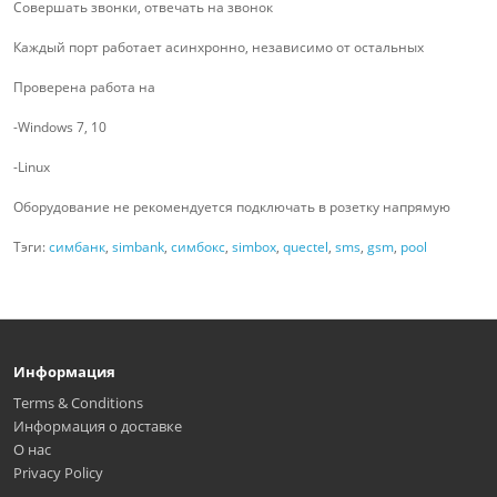
Совершать звонки, отвечать на звонок
Каждый порт работает асинхронно, независимо от остальных
Проверена работа на
-Windows 7, 10
-Linux
Оборудование не рекомендуется подключать в розетку напрямую
Тэги:
симбанк
,
simbank
,
симбокс
,
simbox
,
quectel
,
sms
,
gsm
,
pool
Информация
Terms & Conditions
Информация о доставке
О нас
Privacy Policy