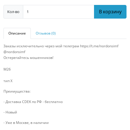
В корзину
Кол-во
Описание
Отзывов (0)
Заказы исключительно через мой телеграм https://t.me/nordonsimf
@nordonsimf
Остерегайтесь мошенников!
М26
тип X
Преимущества:
- Доставка CDEK по РФ - бесплатно
- Новый
- Уже в Москве, в наличии