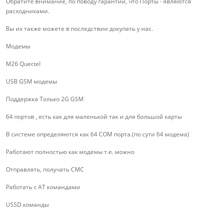
Обратите внимание, по поводу гарантии, что Порты - являются
расходниками.
Вы их также можете в последствии докупать у нас.
Модемы
M26 Quectel
USB GSM модемы
Поддержка Только 2G GSM
64 портов , есть как для маленькой так и для большой карты
В системе определяются как 64 COM порта.(по сути 64 модема)
Работают полностью как модемы т.е. можно
Отправлять, получать СМС
Работать с АТ командами
USSD команды