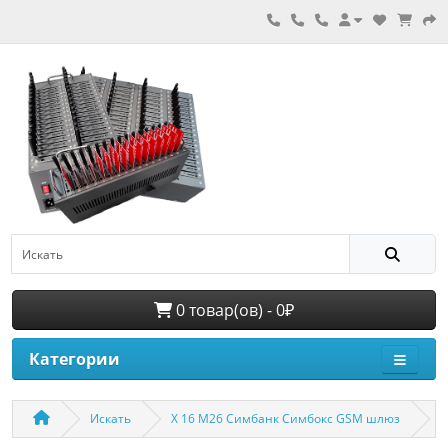
0 товар(ов) - 0₽
Категории
Искать
X 16 M26 Симбанк Симбокс GSM шлюз