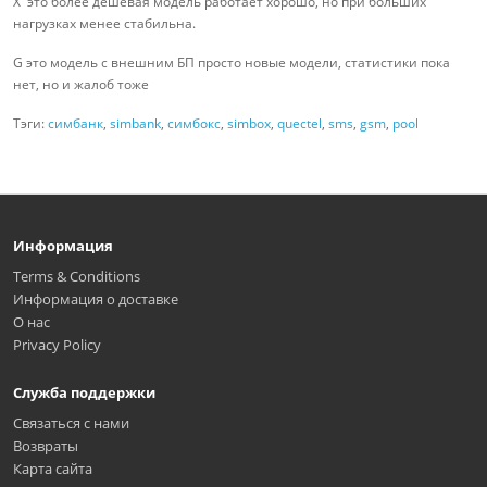
X это более дешёвая модель работает хорошо, но при больших
нагрузках менее стабильна.
G это модель с внешним БП просто новые модели, статистики пока
нет, но и жалоб тоже
Тэги:
симбанк
,
simbank
,
симбокс
,
simbox
,
quectel
,
sms
,
gsm
,
pool
Информация
Terms & Conditions
Информация о доставке
О нас
Privacy Policy
Служба поддержки
Связаться с нами
Возвраты
Карта сайта